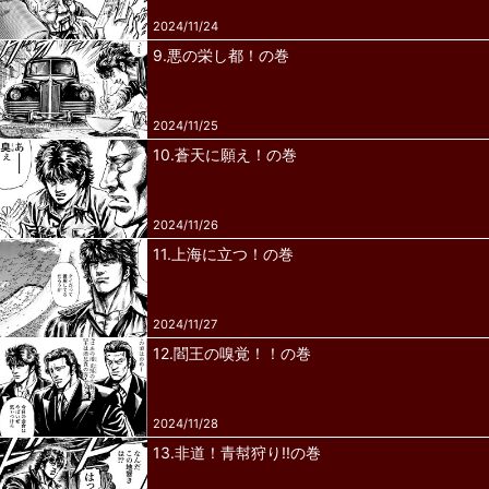
2024/11/24
9.悪の栄し都！の巻
2024/11/25
10.蒼天に願え！の巻
2024/11/26
11.上海に立つ！の巻
2024/11/27
12.閻王の嗅覚！！の巻
2024/11/28
13.非道！青幇狩り!!の巻