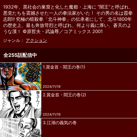
1932年、黒社会の巣窟と化した魔都・上海に “闇王”と呼ばれ、
悪党たちを震撼させた一人の拳法家がいた！ その男の名は霞拳
志郎!! 究極の暗殺拳「北斗神拳」の伝承者にして、北斗1800年
の歴史上、最も奔放苛烈と呼ばれ、何より義に厚い、蒼天のよ
うな漢！ ©原哲夫・武論尊／コアミックス 2001
ジャンル：
アクション
全255話配信中
1.賞金首・閻王の巻(1)
2024/11/19
2.賞金首・閻王の巻(2)
2024/11/19
3.江湖の義気の巻