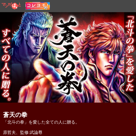
蒼天の拳
「北斗の拳」を愛した全ての人に贈る。
原哲夫、監修:武論尊