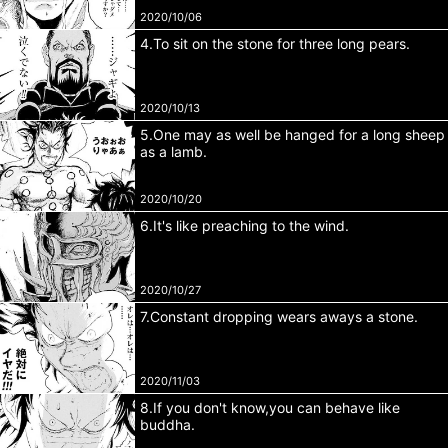
2020/10/06
4.To sit on the stone for three long pears.
2020/10/13
5.One may as well be hanged for a long sheep
as a lamb.
2020/10/20
6.It's like preaching to the wind.
2020/10/27
7.Constant dropping wears aways a stone.
2020/11/03
8.If you don't know,you can behave like
buddha.