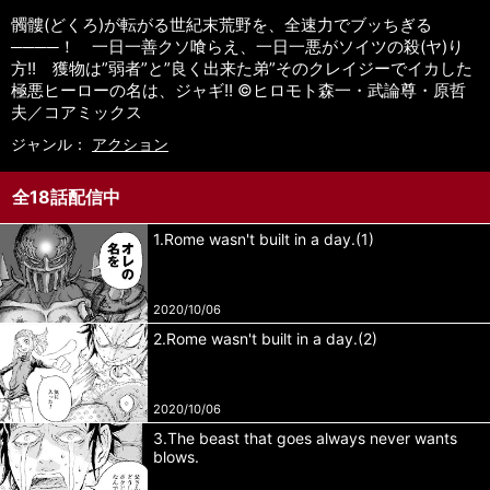
髑髏(どくろ)が転がる世紀末荒野を、全速力でブッちぎる
────！ 一日一善クソ喰らえ、一日一悪がソイツの殺(ヤ)り
方!! 獲物は”弱者”と”良く出来た弟”そのクレイジーでイカした
極悪ヒーローの名は、ジャギ!! ©ヒロモト森一・武論尊・原哲
夫／コアミックス
ジャンル：
アクション
全18話配信中
1.Rome wasn't built in a day.(1)
2020/10/06
2.Rome wasn't built in a day.(2)
2020/10/06
3.The beast that goes always never wants
blows.