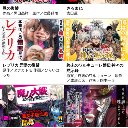
豚の復讐
さるまね
作画／黒田高祥 原作／仁藤砂雨
吉田薫
レプリカ 元妻の復讐
終末のワルキューレ禁伝 神々の
原作／タナカトモ 作画／ひらいは
黙示録
っち
原案／終末のワルキューレ 原作
／成瀬乙彦 作画／岡本一兵