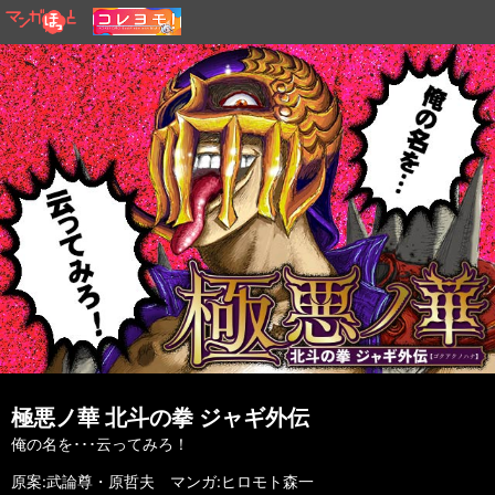
極悪ノ華 北斗の拳 ジャギ外伝
俺の名を･･･云ってみろ！
原案:武論尊・原哲夫 マンガ:ヒロモト森一