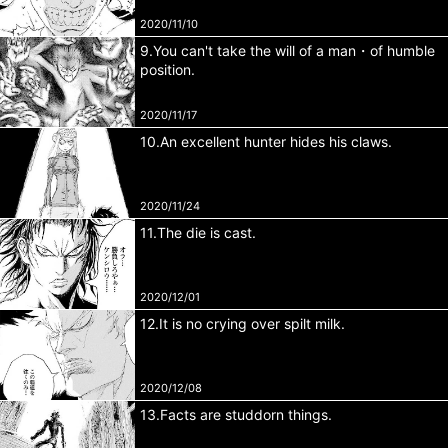
2020/11/10
9.You can't take the will of a man・of humble
position.
2020/11/17
10.An excellent hunter hides his claws.
2020/11/24
11.The die is cast.
2020/12/01
12.It is no crying over spilt milk.
2020/12/08
13.Facts are studdorn things.