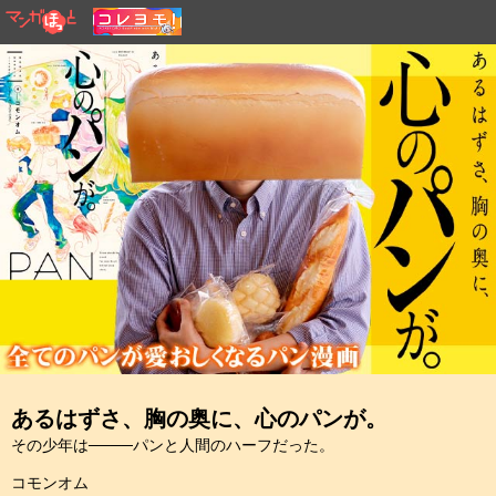
あるはずさ、胸の奥に、心のパンが。
その少年は────パンと人間のハーフだった。
コモンオム