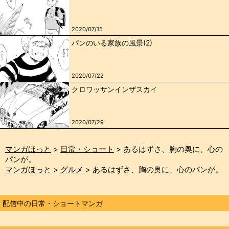
2020/07/15
パンのいる家族の風景(2)
2020/07/22
クロワッサンインザスカイ
2020/07/29
マンガほっと
日常・ショート
あるはずさ、胸の奥に、心の
パンが。
マンガほっと
グルメ
あるはずさ、胸の奥に、心のパンが。
配信中の日常・ショートマンガ