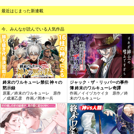
最近はじまった新連載
今、みんなが読んでいる人気作品
終末のワルキューレ禁伝 神々の
ジャック・ザ・リッパーの事件
黙示録
簿 終末のワルキューレ奇譚
原案／終末のワルキューレ 原作
作画／イイヅカケイタ 原作／終
／成瀬乙彦 作画／岡本一兵
末のワルキューレ