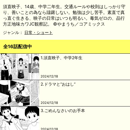
須直映子、14歳、中学二年生。交通ルールや校則はしっかり守
り、善いことの為なら躊躇しない。勉強は少し苦手。素直で真
っ直ぐ生きる、映子の日常はいつも明るい。毒気ゼロの、品行
方正地味カワJC観察記。 ©やまうち／コアミックス
ジャンル：
日常・ショート
全16話配信中
1.須直映子、中学2年生
2024/12/18
2.ドラマと“おはし”
2024/12/18
3.ごめんなさいのお手本
2024/12/18