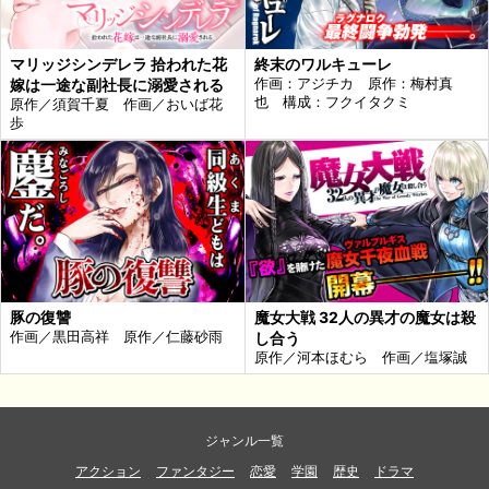
マリッジシンデレラ 拾われた花
終末のワルキューレ
嫁は一途な副社長に溺愛される
作画：アジチカ 原作：梅村真
也 構成：フクイタクミ
原作／須賀千夏 作画／おいば花
歩
豚の復讐
魔女大戦 32人の異才の魔女は殺
作画／黒田高祥 原作／仁藤砂雨
し合う
原作／河本ほむら 作画／塩塚誠
ジャンル一覧
アクション
ファンタジー
恋愛
学園
歴史
ドラマ