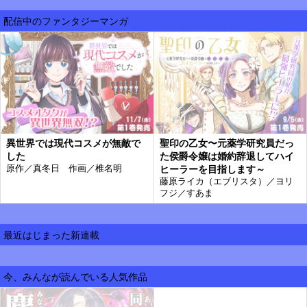
配信中のファンタジーマンガ
異世界では現代コスメが無敵で
聖印の乙女〜元薬学研究員だっ
した
た侯爵令嬢は婚約辞退してハイ
原作／真冬日 作画／椎名明
ヒーラーを目指します～
藤原ライカ（エブリスタ）／ヨリ
フジ／すあま
最近はじまった新連載
今、みんなが読んでいる人気作品