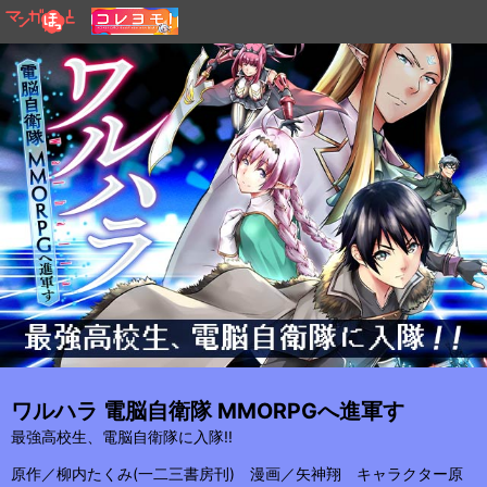
ワルハラ 電脳自衛隊 MMORPGへ進軍す
最強高校生、電脳自衛隊に入隊!!
原作／柳内たくみ(一二三書房刊) 漫画／矢神翔 キャラクター原