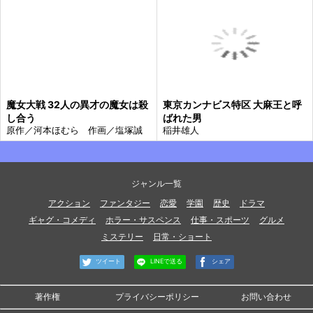
魔女大戦 32人の異才の魔女は殺
東京カンナビス特区 大麻王と呼
し合う
ばれた男
原作／河本ほむら 作画／塩塚誠
稲井雄人
ジャンル一覧
アクション
ファンタジー
恋愛
学園
歴史
ドラマ
ギャグ・コメディ
ホラー・サスペンス
仕事・スポーツ
グルメ
ミステリー
日常・ショート
ツイート
LINEで送る
シェア
著作権
プライバシーポリシー
お問い合わせ