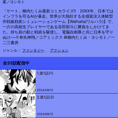
案／ヨシモト
「ゲート」柳内たくみ最新コミカライズ‼︎ 20XX年、日本では
インフラを司るAIが暴走。世界が大熱狂する全感覚没入体験型
作戦級戦術シミュレーションゲーム【Walhalla(ワルハラ)】で、
一介の高校生プレイヤーである谷田契斗に勝負をしかけてき
た。持ち前の勘と戦術を駆使し、電脳自衛隊と共に日本を守り
ぬけ──‼︎ ©矢神翔／コアミックス ©柳内たくみ・ヨシモト／一
二三書房
ジャンル：
ファンタジー
、
アクション
全35話配信中
1.第1話(1)
2024/08/12
2.第1話(2)
2024/08/12