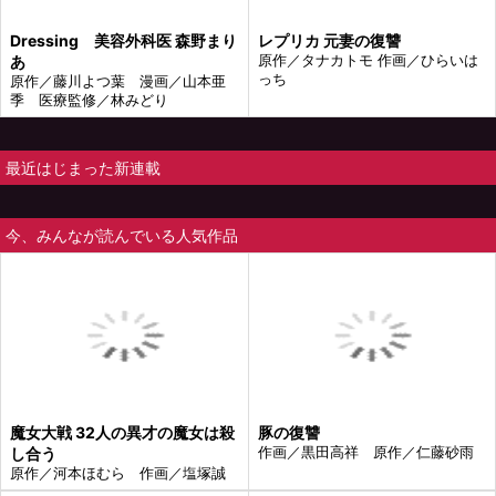
Dressing 美容外科医 森野まり
レプリカ 元妻の復讐
あ
原作／タナカトモ 作画／ひらいは
っち
原作／藤川よつ葉 漫画／山本亜
季 医療監修／林みどり
最近はじまった新連載
今、みんなが読んでいる人気作品
魔女大戦 32人の異才の魔女は殺
豚の復讐
し合う
作画／黒田高祥 原作／仁藤砂雨
原作／河本ほむら 作画／塩塚誠