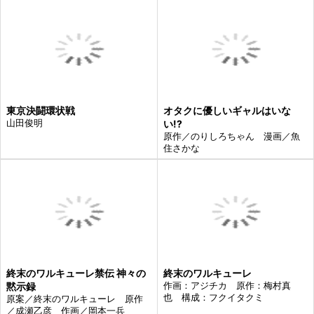
東京決闘環状戦
オタクに優しいギャルはいな
山田俊明
い!?
原作／のりしろちゃん 漫画／魚
住さかな
終末のワルキューレ禁伝 神々の
終末のワルキューレ
黙示録
作画：アジチカ 原作：梅村真
也 構成：フクイタクミ
原案／終末のワルキューレ 原作
／成瀬乙彦 作画／岡本一兵