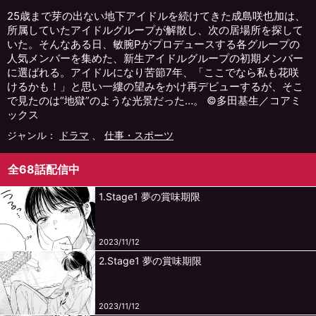
25歳まで芽の出ない地下アイドルを続けてきた成島咲也加は、
所属していたアイドルグループが解散し、次の居場所を探して
いた。そんなある日、敏腕Pがプロデュースする各グループの
人気メンバーを集めた、新生アイドルグループの初期メンバー
に選ばれる。アイドルになり苦節7年、「ここでなら私も花咲
けるかも！」と思い一縷の望みをかけ再デビューするが、そこ
で見たのは“地獄”のような光景だった…。 ©︎多田基生／コアミ
ックス
ジャンル：
ドラマ
、
仕事・スポーツ
全68話配信中
1.Stage1 夢の賞味期限
2023/11/12
2.Stage1 夢の賞味期限
2023/11/12