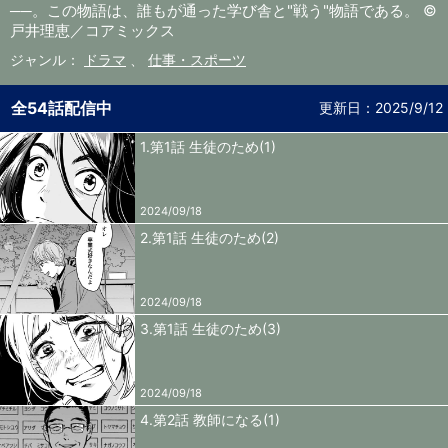
──。この物語は、誰もが通った学び舎と"戦う"物語である。 ©
戸井理恵／コアミックス
ジャンル：
ドラマ
、
仕事・スポーツ
全54話配信中
更新日：
2025/9/12
1.第1話 生徒のため(1)
2024/09/18
2.第1話 生徒のため(2)
2024/09/18
3.第1話 生徒のため(3)
2024/09/18
4.第2話 教師になる(1)