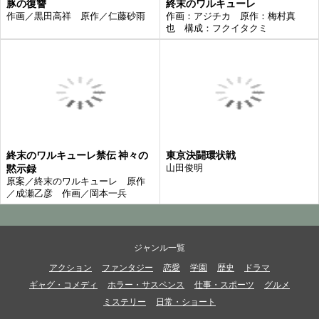
豚の復讐
終末のワルキューレ
作画／黒田高祥 原作／仁藤砂雨
作画：アジチカ 原作：梅村真
也 構成：フクイタクミ
終末のワルキューレ禁伝 神々の
東京決闘環状戦
黙示録
山田俊明
原案／終末のワルキューレ 原作
／成瀬乙彦 作画／岡本一兵
ジャンル一覧
アクション
ファンタジー
恋愛
学園
歴史
ドラマ
ギャグ・コメディ
ホラー・サスペンス
仕事・スポーツ
グルメ
ミステリー
日常・ショート